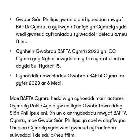
Gwobr Siân Phillips yw un o anrhydeddau mwyaf
BAFTA Cymru, a gyflwynir i unigolyn Cymreig sydd
wedi gwneud cyfraniadau sylweddol i deledu a/neu
ffilm.
Cynhelir Gwobrau BAFTA Cymru 2023 yn ICC
Cymru yng Nghasnewydd am y tro cyntaf eleni ar
ddydd Sul Hydref 15.
Cyhoeddir enwebiadau Gwobrau BAFTA Cymru ar
gyfer 2023 ar 6 Medi.
Mae BAFTA Cymru heddiw yn cyhoeddi mai’r actores
Gymreig Rakie Ayola yw enillydd Gwobr fawreddog
Siân Phillips eleni. Yn un o anrhydeddau mwyaf BAFTA
Cymru, mae Gwobr Siân Phillips yn cael ei chyflwyno
i berson Cymreig sydd wedi gwneud cyfraniadau
sylweddol i deledu a/neu ffilm.