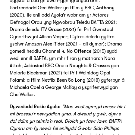
ogystal a bod yn uwch-gynhyrchydd arni.
Portreadodd Gee Walker yn ffilm y BBC,
Anthony
(2020), lle enillodd Ayola’r wobr am yr Actores
Gefnogol Orau yng Ngwobrau Teledu BAFTA 2021;
Drama deledu ITV
Grace
(2021) fel Prif Gwnstabl
Cynorthwyol Alison Vosper; Cyfres deledu gyffro
ysbïwr Amazon
Alex Rider
(2021 – ail dymor); Drama
gomedi heddlu Channel 4,
No Offence
(2015) sydd
wedi ennill BAFTA, ym mhrif ran y matriarch Nora
Attah; Addasiad BBC One o
Noughts & Crosses
gan
Malorie Blackman (2021) fel Prif Weinidog Opal
Folami; a ffilm Netflix
Been So Long
(2018) gyferbyn â
Michaela Coel a George McKay a ysgrifenwyd gan
Che Walker.
Dywedodd Rakie Ayola:
“Mae wedi cymryd amser hir i
mi brosesu’r newyddion yma. A dweud y gwir, dyw e
dal ddim yn teimlo’n real. Diolch yn fawr iawn BAFTA
Cymru am fy newis fel enillydd Gwobr Siân Phillips