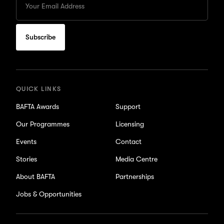
your
Email
to
subscribe
for
updates
QUICK LINKS
BAFTA Awards
Support
Our Programmes
Licensing
Events
Contact
Stories
Media Centre
About BAFTA
Partnerships
Jobs & Opportunities