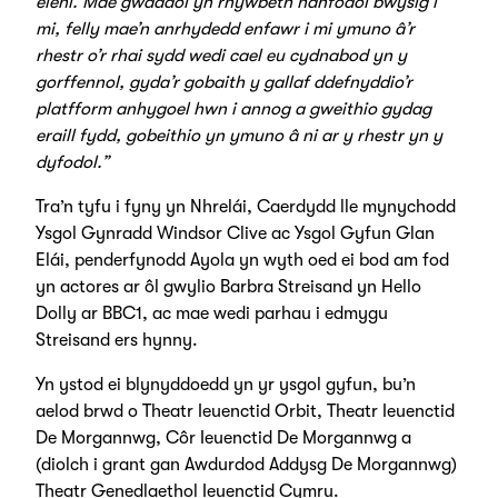
eleni. Mae gwaddol yn rhywbeth hanfodol bwysig i
mi, felly mae’n anrhydedd enfawr i mi ymuno â’r
rhestr o’r rhai sydd wedi cael eu cydnabod yn y
gorffennol, gyda’r gobaith y gallaf ddefnyddio’r
platfform anhygoel hwn i annog a gweithio gydag
eraill fydd, gobeithio yn ymuno â ni ar y rhestr yn y
dyfodol.”
Tra’n tyfu i fyny yn Nhrelái, Caerdydd lle mynychodd
Ysgol Gynradd Windsor Clive ac Ysgol Gyfun Glan
Elái, penderfynodd Ayola yn wyth oed ei bod am fod
yn actores ar ôl gwylio Barbra Streisand yn Hello
Dolly ar BBC1, ac mae wedi parhau i edmygu
Streisand ers hynny.
Yn ystod ei blynyddoedd yn yr ysgol gyfun, bu’n
aelod brwd o Theatr Ieuenctid Orbit, Theatr Ieuenctid
De Morgannwg, Côr Ieuenctid De Morgannwg a
(diolch i grant gan Awdurdod Addysg De Morgannwg)
Theatr Genedlaethol Ieuenctid Cymru.