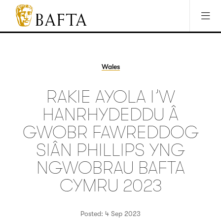
Jump to main content
Access Sitemap
Open Accesibility Settings
BAFTA
The
arts
charity
Wales
for
film,
RAKIE AYOLA I’W
games
and
HANRHYDEDDU Â
TV
GWOBR FAWREDDOG
SIÂN PHILLIPS YNG
NGWOBRAU BAFTA
CYMRU 2023
Posted: 4 Sep 2023