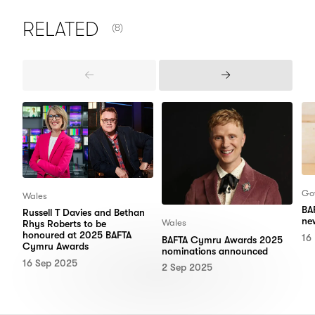
NUMBER OF ITEMS SHOWN:
RELATED
(8)
Previous
Next
Items
Items
Go
Wales
BA
Russell T Davies and Bethan
ne
Wales
Rhys Roberts to be
honoured at 2025 BAFTA
16
BAFTA Cymru Awards 2025
Cymru Awards
nominations announced
16 Sep 2025
2 Sep 2025