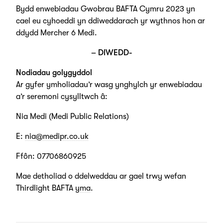
Bydd enwebiadau Gwobrau BAFTA Cymru 2023 yn
cael eu cyhoeddi yn ddiweddarach yr wythnos hon ar
ddydd Mercher 6 Medi.
– DIWEDD-
Nodiadau golygyddol
Ar gyfer ymholiadau’r wasg ynghylch yr enwebiadau
a’r seremoni cysylltwch â:
Nia Medi (Medi Public Relations)
E:
nia@medipr.co.uk
Ffôn: 07706860925
Mae detholiad o ddelweddau ar gael trwy wefan
Thirdlight BAFTA
yma
.