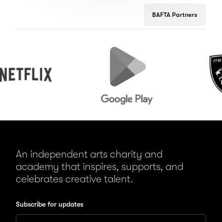
BAFTA Partners
ix
Google
Peugeot
Play
An independent arts charity and
academy that inspires, supports, and
celebrates creative talent.
Subscribe for updates
Enter