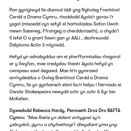
Pan gynigiwyd lle diamod iddi yng Ngholeg Frenhinol
Cerdd a Drama Cymru, rhoddodd Ayola’r gorau i’r
ysgol (misoedd cyn sefyll ei harholiadau Safon Uwch
mewn Saesneg, Ffrangeg a cherddoriaeth), a chyda’i
5 lefel O a grant llawn gan yr AALl , dechreuodd
Ddiploma Actio 3 mlynedd.
Hefyd yn adnabyddus am ei pherfformiadau rhagorol
ar y llwyfan, mae credydau theatr Ayola hefyd yn
cwmpasu sawl degawd. Mae hi’n gymrawd
anrhydeddus o Goleg Brenhinol Cerdd a Drama
Cymru, lle yn gynharach eleni bu’n helpu i feirniadu ei
Gwobr Shakespeare newydd ochr yn ochr â Syr Ian
McKellen.
Dywedodd Rebecca Hardy, Pennaeth Dros Dro BAFTA
Cymru:
“Mae Rakie yn dalent anhygoel sy’n
ysbrydoli, gyrru a chyfoethogi’r diwydiant yma yng