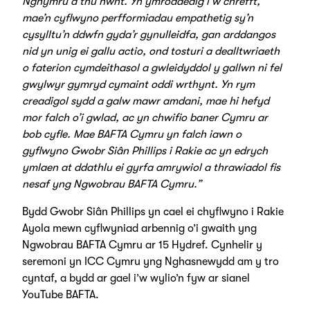
Nghymru a thu hwnt. Yn ymroddedig i’w chrefft,
mae’n cyflwyno perfformiadau empathetig sy’n
cysylltu’n ddwfn gyda’r gynulleidfa, gan arddangos
nid yn unig ei gallu actio, ond tosturi a dealltwriaeth
o faterion cymdeithasol a gwleidyddol y gallwn ni fel
gwylwyr gymryd cymaint oddi wrthynt. Yn rym
creadigol sydd a galw mawr amdani, mae hi hefyd
mor falch o’i gwlad, ac yn chwifio baner Cymru ar
bob cyfle. Mae BAFTA Cymru yn falch iawn o
gyflwyno Gwobr Siân Phillips i Rakie ac yn edrych
ymlaen at ddathlu ei gyrfa amrywiol a thrawiadol fis
nesaf yng Ngwobrau BAFTA Cymru.”
Bydd Gwobr Siân Phillips yn cael ei chyflwyno i Rakie
Ayola mewn cyflwyniad arbennig o’i gwaith yng
Ngwobrau BAFTA Cymru ar 15 Hydref. Cynhelir y
seremoni yn ICC Cymru yng Nghasnewydd am y tro
cyntaf, a bydd ar gael i’w wylio’n fyw ar sianel
YouTube BAFTA.