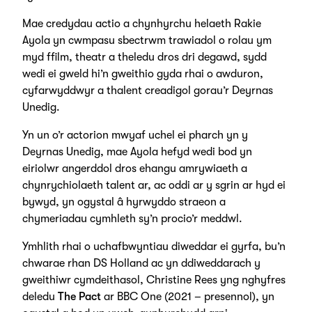
Mae credydau actio a chynhyrchu helaeth Rakie
Ayola yn cwmpasu sbectrwm trawiadol o rolau ym
myd ffilm, theatr a theledu dros dri degawd, sydd
wedi ei gweld hi’n gweithio gyda rhai o awduron,
cyfarwyddwyr a thalent creadigol gorau’r Deyrnas
Unedig.
Yn un o’r actorion mwyaf uchel ei pharch yn y
Deyrnas Unedig, mae Ayola hefyd wedi bod yn
eiriolwr angerddol dros ehangu amrywiaeth a
chynrychiolaeth talent ar, ac oddi ar y sgrin ar hyd ei
bywyd, yn ogystal â hyrwyddo straeon a
chymeriadau cymhleth sy’n procio’r meddwl.
Ymhlith rhai o uchafbwyntiau diweddar ei gyrfa, bu’n
chwarae rhan DS Holland ac yn ddiweddarach y
gweithiwr cymdeithasol, Christine Rees yng nghyfres
deledu
The Pact
ar BBC One (2021 – presennol), yn