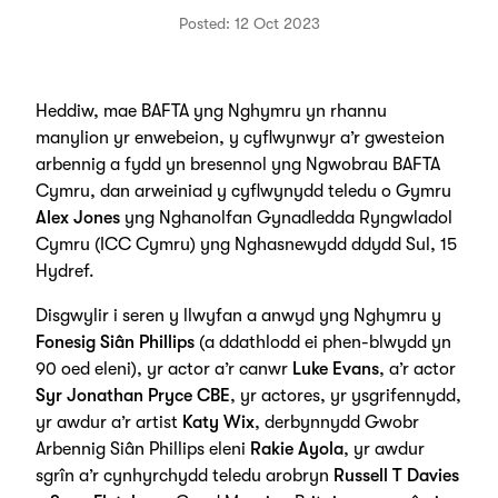
Posted: 12 Oct 2023
Heddiw, mae BAFTA yng Nghymru yn rhannu
manylion yr enwebeion, y cyflwynwyr a’r gwesteion
arbennig a fydd yn bresennol yng Ngwobrau BAFTA
Cymru, dan arweiniad y cyflwynydd teledu o Gymru
Alex Jones
yng Nghanolfan Gynadledda Ryngwladol
Cymru (ICC Cymru) yng Nghasnewydd ddydd Sul, 15
Hydref.
Disgwylir i seren y llwyfan a anwyd yng Nghymru y
Fonesig Siân Phillips
(a ddathlodd ei phen-blwydd yn
90 oed eleni), yr actor a’r canwr
Luke Evans
, a’r actor
Syr Jonathan Pryce CBE
, yr actores, yr ysgrifennydd,
yr awdur a’r artist
Katy Wix
, derbynnydd Gwobr
Arbennig Siân Phillips eleni
Rakie Ayola
, yr awdur
sgrîn a’r cynhyrchydd teledu arobryn
Russell T Davies