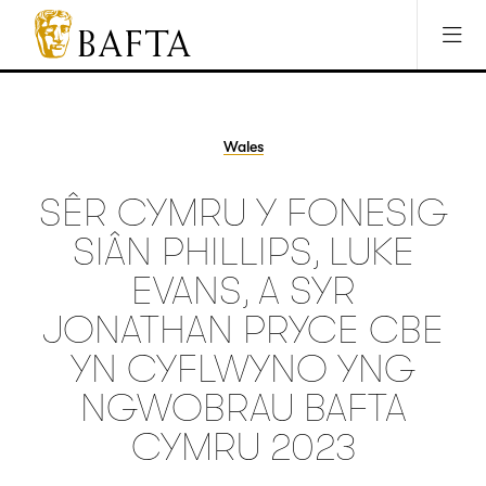
Jump to main content
Access Sitemap
Open Accesibility Settings
BAFTA
The
arts
charity
Wales
for
film,
SÊR CYMRU Y FONESIG
games
and
SIÂN PHILLIPS, LUKE
TV
EVANS, A SYR
JONATHAN PRYCE CBE
YN CYFLWYNO YNG
NGWOBRAU BAFTA
CYMRU 2023