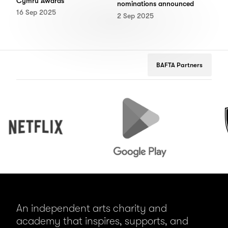
Cymru Awards
nominations announced
16 Sep 2025
2 Sep 2025
BAFTA Partners
Netflix
Google
Peuge
Play
An independent arts charity and
academy that inspires, supports, and