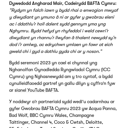
Dywedodd Angharad Mair, Cadeirydd BAFTA Cymru:
“Rydym yn falch iawn y bydd rhai o enwogion mwyaf
y diwydiant yn ymuno â ni ar gyfer y gwobrau eleni
ac i ddathlu’r holl dalent sydd gennym yma yng
Nghymru. Bydd hefyd yn rhyfeddol i weld cewri’r
diwydiant yn rhannu’r llwyfan â thalent newydd sy’n
dod i’r amlwg, ac edrychwn ymlaen yn fawr at eich
gweld chi i gyd a dathlu gyda chi ar y noson.”
Bydd seremoni 2023 yn cael ei chynnal yng
Nghanolfan Gynadledda Ryngwladol Cymru (ICC
Cymru) yng Nghasnewydd am y tro cyntaf, a bydd
cynulleidfaoedd gartref yn gallu dilyn y cyffro’n fyw
ar
sianel YouTube BAFTA
.
Y noddwyr a’r partneriaid sydd wedi’u cadarnhau ar
gyfer Gwobrau BAFTA Cymru 2023 yw Acqua Panna,
Bad Wolf, BBC Cymru Wales, Champagne
Taittinger, Channel 4, Coco & Cwtsh, Deloitte,