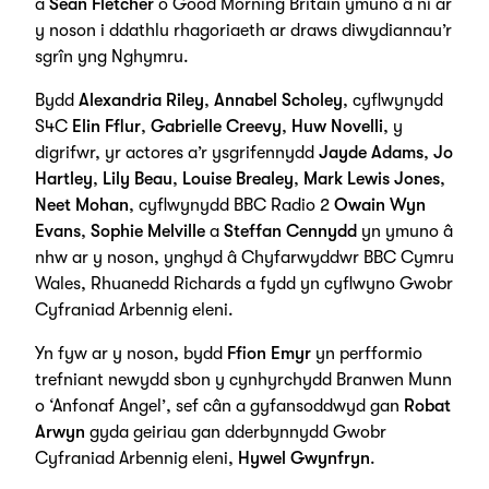
a
Sean Fletcher
o Good Morning Britain ymuno â ni ar
y noson i ddathlu rhagoriaeth ar draws diwydiannau’r
sgrîn yng Nghymru.
Bydd
Alexandria Riley
,
Annabel Scholey
, cyflwynydd
S4C
Elin Fflur
,
Gabrielle Creevy
,
Huw Novelli
, y
digrifwr, yr actores a’r ysgrifennydd
Jayde Adams
,
Jo
Hartley
,
Lily Beau
,
Louise Brealey
,
Mark Lewis Jones
,
Neet Mohan
, cyflwynydd BBC Radio 2
Owain Wyn
Evans
,
Sophie Melville
a
Steffan Cennydd
yn ymuno â
nhw ar y noson, ynghyd â Chyfarwyddwr BBC Cymru
Wales, Rhuanedd Richards a fydd yn cyflwyno Gwobr
Cyfraniad Arbennig eleni.
Yn fyw ar y noson, bydd
Ffion Emyr
yn perfformio
trefniant newydd sbon y cynhyrchydd Branwen Munn
o ‘Anfonaf Angel’, sef cân a gyfansoddwyd gan
Robat
Arwyn
gyda geiriau gan dderbynnydd Gwobr
Cyfraniad Arbennig eleni,
Hywel Gwynfryn
.