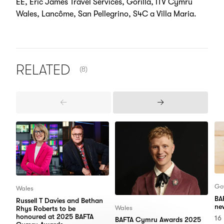
EE, Eric James Travel Services, Gorilla, ITV Cymru
Wales, Lancôme, San Pellegrino, S4C a Villa Maria.
NUMBER OF ITEMS SHOWN:
RELATED
(8)
Previous
Next
Items
Items
Go
Wales
BA
Russell T Davies and Bethan
ne
Wales
Rhys Roberts to be
honoured at 2025 BAFTA
16
BAFTA Cymru Awards 2025